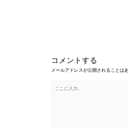
コメントする
メールアドレスが公開されることは
こ
こ
に
入
力…